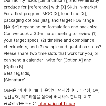
Our facility holds [certifications], and we already
produce for [reference] with [X] SKUs in-market.
For a first program: MOQ [X], lead time [X],
packaging options [list], and target FOB range
[$X-$Y] depending on formulation and pack size.
Can we book a 30-minute meeting to review (1)
your target specs, (2) timeline and compliance
checkpoints, and (3) sample and quotation steps?
Please share two time slots that work for you, or I
can send a calendar invite for [Option A] and
[Option B].
Best regards,
[Signature]
OEM은 ‘아이디어’보다 ‘운영’이 먼저입니다. 추적성, QA,
생산능력, 리드타임을 앞쪽에 배치해야 합니다. 제조·
공급망 검증 관점은
International Trade