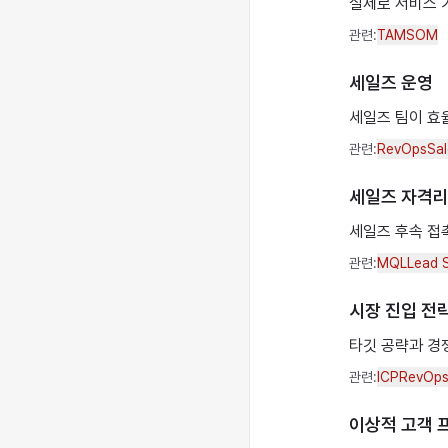
실제로 서비스 가
관련:
TAM
SOM
세일즈 운영
세일즈 팀이 효
관련:
RevOps
Sa
세일즈 자격
세일즈 후속 접
관련:
MQL
Lead 
시장 진입 전
타깃 공략과 경
관련:
ICP
RevOp
이상적 고객 