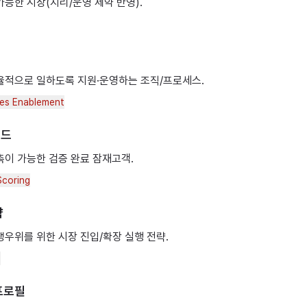
능한 시장(지리/운영 제약 반영).
율적으로 일하도록 지원·운영하는 조직/프로세스.
les Enablement
리드
촉이 가능한 검증 완료 잠재고객.
Scoring
략
쟁우위를 위한 시장 진입/확장 실행 전략.
s
프로필