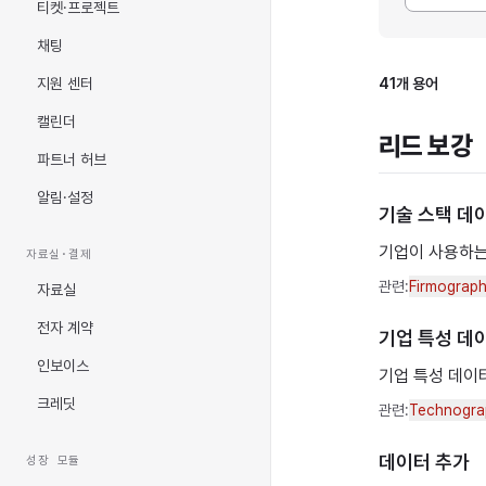
티켓·프로젝트
채팅
지원 센터
41개 용어
캘린더
리드 보강
파트너 허브
알림·설정
기술 스택 데
기업이 사용하는
자료실·결제
관련:
Firmograph
자료실
전자 계약
기업 특성 데
인보이스
기업 특성 데이터(
크레딧
관련:
Technogra
데이터 추가
성장 모듈