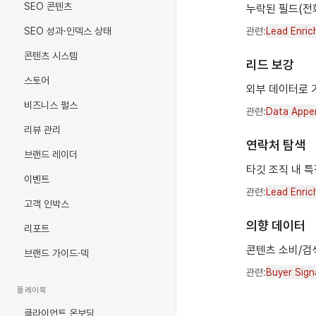
SEO 콘텐츠
누락된 필드(전화
SEO 성과·인덱스 상태
관련:
Lead Enri
콘텐츠 시스템
리드 보강
스토어
외부 데이터로 기
비즈니스 펄스
관련:
Data Appe
리뷰 관리
연락처 탐색
브랜드 레이더
타깃 조직 내 특
이벤트
관련:
Lead Enri
고객 인박스
의향 데이터
리포트
콘텐츠 소비/검
브랜드 가이드·덱
관련:
Buyer Sign
플레이북
클라이언트 온보딩